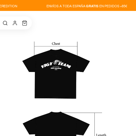
REDITION
ENVÍOS A TODA ESPAÑA
EN PEDIDOS +85€
GRATIS