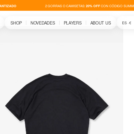
2 GORRAS O CAMISETAS:
CON CÓDIGO SUMME
ANTIZADO
20% OFF
SHOP
NOVEDADES
PLAYERS
ABOUT US
ES · €