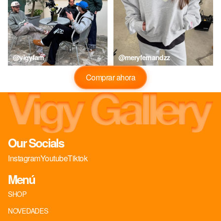
@vigyfam
@meryfernandzz
Comprar ahora
Our Socials
Instagram
Youtube
Tiktok
Menú
SHOP
NOVEDADES