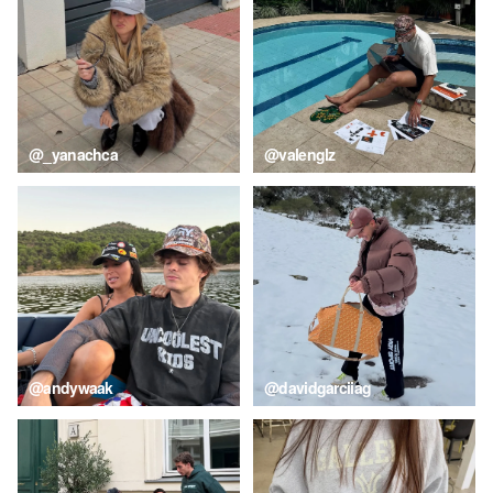
@_yanachca
@valenglz
@andywaak
@davidgarciiag