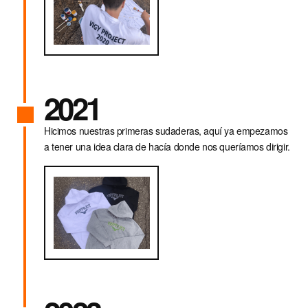
GR · € — GREECE
HU · FT — HUNGARY
IE · € — IRELAND
IT · € — ITALY
2021
LV · € — LATVIA
Hicimos nuestras primeras sudaderas, aquí ya empezamos
LT · € — LITHUANIA
a tener una idea clara de hacía donde nos queríamos dirigir.
LU · € — LUXEMBOURG
MC · € — MONACO
NL · € — NETHERLANDS
PL · ZŁ — POLAND
PT · € — PORTUGAL
RO · LEI — ROMANIA