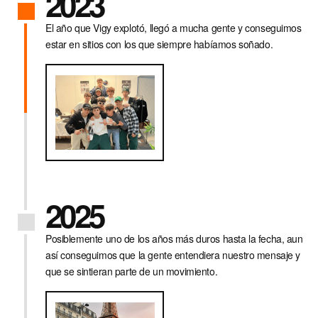
2023
SK · € — SLOVAKIA
El año que Vigy explotó, llegó a mucha gente y conseguimos
SI · € — SLOVENIA
estar en sitios con los que siempre habíamos soñado.
ES · € — SPAIN
SE · KR — SWEDEN
GB · £ — UNITED KINGDOM
US · $ — UNITED STATES
2025
Posiblemente uno de los años más duros hasta la fecha, aun
así conseguimos que la gente entendiera nuestro mensaje y
que se sintieran parte de un movimiento.