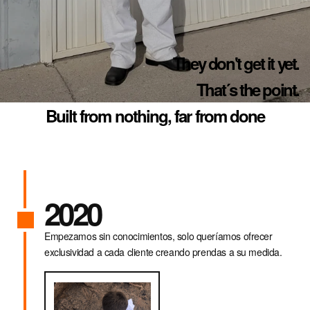
Sign in
COUNTRY & CURRENCY
They don't get it yet.
AT · € — AUSTRIA
That´s the point.
BE · € — BELGIUM
Built from nothing, far from done
BG · € — BULGARIA
HR · € — CROATIA
CZ · KČ — CZECHIA
2020
DK · KR. — DENMARK
EE · € — ESTONIA
Empezamos sin conocimientos, solo queríamos ofrecer
exclusividad a cada cliente creando prendas a su medida.
FI · € — FINLAND
FR · € — FRANCE
DE · € — GERMANY