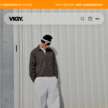
EN 30 DÍAS
PAGO SEGURO
GRATUITAS
100% GARANTIZADO
SHOP
NOVEDADES
PLAYERS
ABOUT US