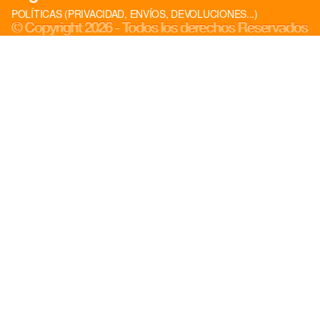
POLÍTICAS (PRIVACIDAD, ENVÍOS, DEVOLUCIONES...)
Sign in
COUNTRY & CURRENCY
AT · € — AUSTRIA
BE · € — BELGIUM
BG · € — BULGARIA
HR · € — CROATIA
CZ · KČ — CZECHIA
DK · KR. — DENMARK
EE · € — ESTONIA
FI · € — FINLAND
FR · € — FRANCE
DE · € — GERMANY