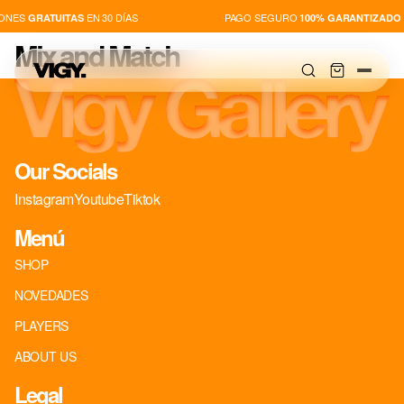
ONES
EN 30 DÍAS
PAGO SEGURO
GRATUITAS
100% GARANTIZADO
Mix and Match
Our Socials
SHOP
Instagram
Youtube
Tiktok
NOVEDADES
Menú
SHOP
PLAYERS
NOVEDADES
ABOUT US
PLAYERS
ABOUT US
Legal