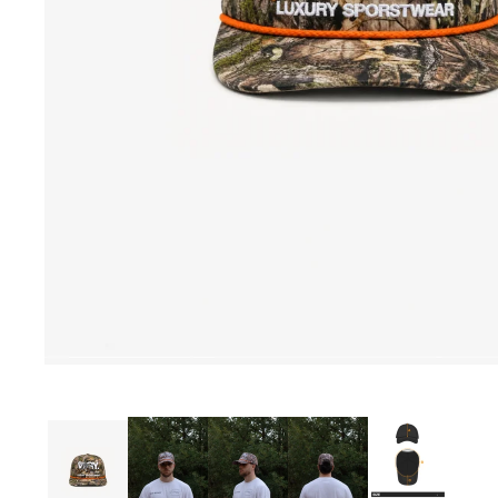
Sign in
COUNTRY & CURRENCY
DE · € — ALEMANIA
AT · € — AUSTRIA
BE · € — BÉLGICA
BG · € — BULGARIA
CZ · KČ — CHEQUIA
HR · € — CROACIA
DK · KR. — DINAMARCA
SK · € — ESLOVAQUIA
SI · € — ESLOVENIA
ES · € — ESPAÑA