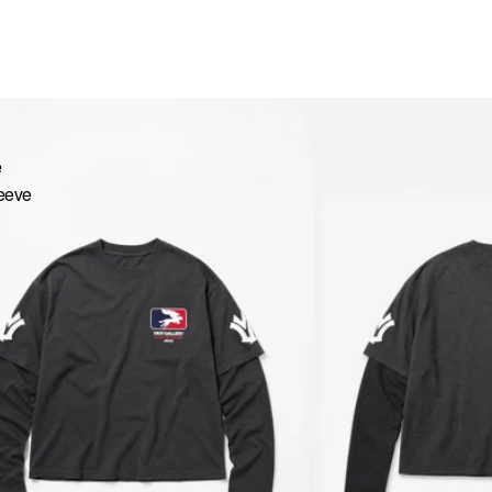
e
eeve