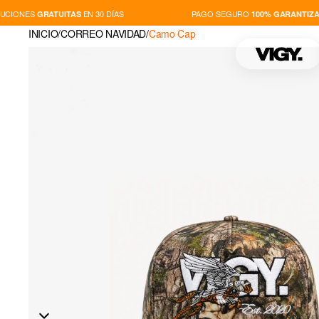
CIONES
EN 30 DÍAS
PAGO SEGURO
GRATUITAS
100% GARANTIZAD
INICIO
/
CORREO NAVIDAD
/
Camo Cap
TIENDA
NOVEDADES
PLAYERS
THIS IS VIGY