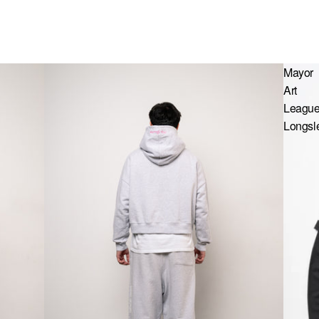
Mayor
Art
Leagu
Longsl