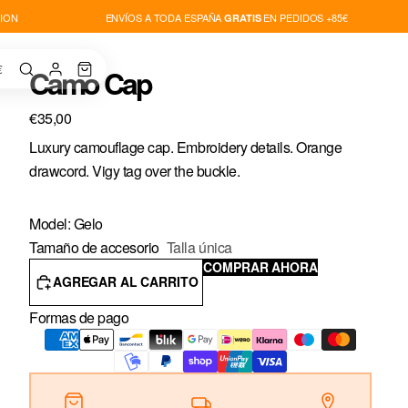
ON
ENVÍOS A TODA ESPAÑA
EN PEDIDOS +85€
GRATIS
€
Camo Cap
€35,00
Luxury camouflage cap.
Embroidery details.
Orange
drawcord. V
igy tag over the buckle.
Model: Gelo
Tamaño de accesorio
Talla única
COMPRAR AHORA
AGREGAR AL CARRITO
Formas de pago