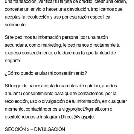
una transacción, verificar tu tarjeta de crédito, crear una orden,
NL · € — PAÍSES BAJOS
concertar un envío o hacer una devolución, implicamos que
PL · ZŁ — POLONIA
aceptas la recolección y uso por esa razón específica
solamente.
PT · € — PORTUGAL
GB · £ — REINO UNIDO
Si te pedimos tu información personal por una razón
secundaria, como marketing, te pediremos directamente tu
RO · LEI — RUMANÍA
expreso consentimiento, o te daremos la oportunidad de
SE · KR — SUECIA
negarte.
¿Cómo puedo anular mi consentimiento?
Si luego de haber aceptado cambias de opinión, puedes
anular tu consentimiento para que te contactemos, por la
recolección, uso o divulgación de tu información, en cualquier
momento, contactándonos a vigyproject@gmail.com o
escribiéndonos a Instagram Direct @vigyprjct
SECCIÓN 3 – DIVULGACIÓN