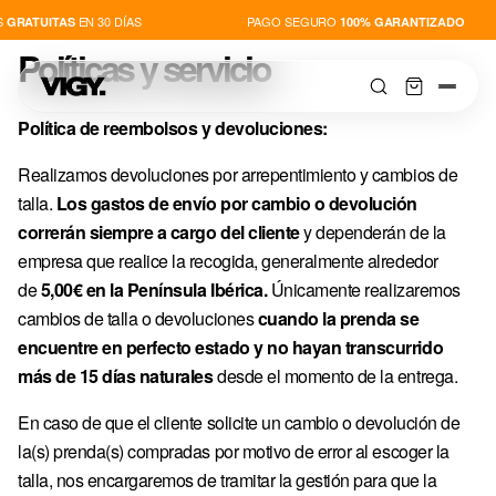
EN 30 DÍAS
PAGO SEGURO
GRATUITAS
100% GARANTIZADO
Políticas y servicio
Política de reembolsos y devoluciones:
Realizamos devoluciones por arrepentimiento y cambios de
talla.
Los gastos de envío por cambio o devolución
TIENDA
correrán siempre a cargo del cliente
y dependerán de la
empresa que realice la recogida, generalmente alrededor
NOVEDADES
de
5,00€ en la Península Ibérica.
Únicamente realizaremos
cambios de talla o devoluciones
cuando la prenda se
PLAYERS
encuentre en perfecto estado y no hayan transcurrido
más de 15 días naturales
desde el momento de la entrega.
THIS IS VIGY
En caso de que el cliente solicite un cambio o devolución de
la(s) prenda(s) compradas por motivo de error al escoger la
talla, nos encargaremos de tramitar la gestión para que la