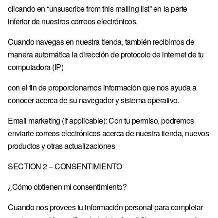
clicando en “unsuscribe from this mailing list” en la parte
US · $ — ESTADOS UNIDOS
inferior de nuestros correos electrónicos.
EE · € — ESTONIA
Cuando navegas en nuestra tienda, también recibimos de
FI · € — FINLANDIA
manera automática la dirección de protocolo de internet de tu
FR · € — FRANCIA
computadora (IP)
GR · € — GRECIA
con el fin de proporcionarnos información que nos ayuda a
conocer acerca de su navegador y sistema operativo.
HU · FT — HUNGRÍA
IE · € — IRLANDA
Email marketing (if applicable): Con tu permiso, podremos
enviarte correos electrónicos acerca de nuestra tienda, nuevos
IT · € — ITALIA
productos y otras actualizaciones
LV · € — LETONIA
SECTION 2 – CONSENTIMIENTO
LT · € — LITUANIA
¿Cómo obtienen mi consentimiento?
LU · € — LUXEMBURGO
MC · € — MÓNACO
Cuando nos provees tu información personal para completar