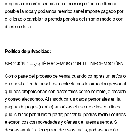
empresa de correos recoja en el menor periodo de tiempo
posible la ropa y podamos reembolsar el importe pagado por
Sign in
el cliente o cambiar la prenda por otra del mismo modelo con
COUNTRY & CURRENCY
diferente talla.
DE · € — ALEMANIA
AT · € — AUSTRIA
Política de privacidad:
BE · € — BÉLGICA
SECCIÓN 1 – ¿QUÉ HACEMOS CON TU INFORMACIÓN?
BG · € — BULGARIA
Como parte del proceso de venta, cuando compras un artículo
CZ · KČ — CHEQUIA
en nuestra tienda nosotros recolectamos información personal
HR · € — CROACIA
que nos proporcionas con datos tales como nombre, dirección
DK · KR. — DINAMARCA
y correo electrónico. Al introducir tus datos personales en la
página de pagos (carrito) autorizas el uso de ellos con fines
SK · € — ESLOVAQUIA
publicitarios por nuestra parte; por tanto, podrás recibir correos
SI · € — ESLOVENIA
electrónicos con novedades y ofertas de nuestra tienda. Si
deseas anular la recepción de estos mails, podrás hacerlo
ES · € — ESPAÑA