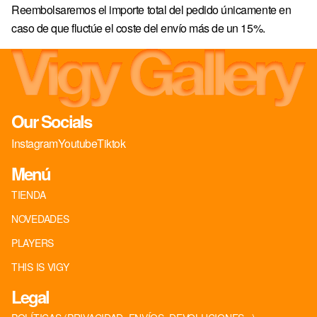
Reembolsaremos el importe total del pedido únicamente en
caso de que fluctúe el coste del envío más de un 15%.
Our Socials
Instagram
Youtube
Tiktok
Menú
TIENDA
NOVEDADES
PLAYERS
THIS IS VIGY
Legal