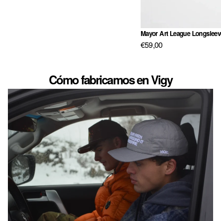
NL · € — PAÍSES BAJOS
PL · ZŁ — POLONIA
Mayor Art League Longsleev
PT · € — PORTUGAL
€59,00
GB · £ — REINO UNIDO
Cómo fabricamos en Vigy
RO · LEI — RUMANÍA
SE · KR — SUECIA