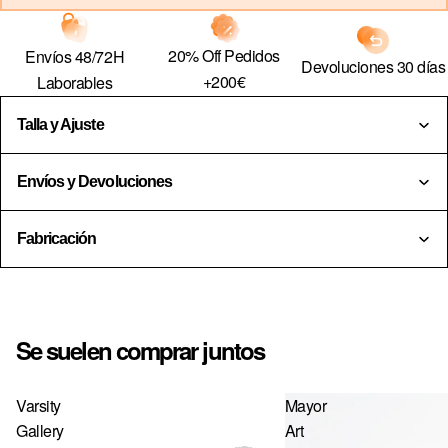
Sign in
20% Off Pedidos
Envíos 48/72H
Devoluciones 30 días
+200€
Laborables
COUNTRY & CURRENCY
DE · € — ALEMANIA
Talla y Ajuste
AT · € — AUSTRIA
Envíos y Devoluciones
BE · € — BÉLGICA
BG · € — BULGARIA
Fabricación
CZ · KČ — CHEQUIA
HR · € — CROACIA
DK · KR. — DINAMARCA
Se suelen comprar juntos
SK · € — ESLOVAQUIA
SI · € — ESLOVENIA
Varsity
Mayor
Gallery
Art
ES · € — ESPAÑA