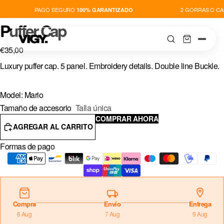
PAGO SEGURO
2 GORRAS O CAM
100% GARANTIZADO
Puffer Cap
€35,00
Luxury puffer cap.
5 panel.
Embroidery details.
Double line Buckle.
TIENDA
Model: Mario
Tamaño de accesorio
Talla única
COMPRAR AHORA
NOVEDADES
AGREGAR AL CARRITO
Formas de pago
PLAYERS
THIS IS VIGY
Compra
Envío
Entrega
6 Aug
7 Aug
9 Aug