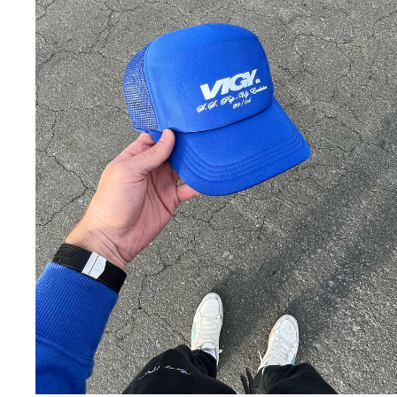
US · $ — ESTADOS UNIDOS
EE · € — ESTONIA
FI · € — FINLANDIA
FR · € — FRANCIA
GR · € — GRECIA
HU · FT — HUNGRÍA
IE · € — IRLANDA
IT · € — ITALIA
LV · € — LETONIA
LT · € — LITUANIA
LU · € — LUXEMBURGO
MC · € — MÓNACO