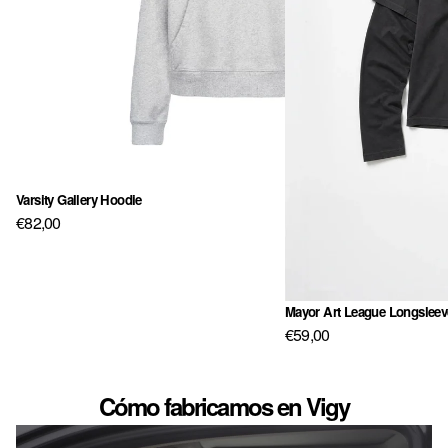
NL · € — PAÍSES BAJOS
PL · ZŁ — POLONIA
PT · € — PORTUGAL
GB · £ — REINO UNIDO
RO · LEI — RUMANÍA
SE · KR — SUECIA
Varsity Gallery Hoodie
Agotado
€82,00
Mayor Art League Longsleev
€59,00
Cómo fabricamos en Vigy