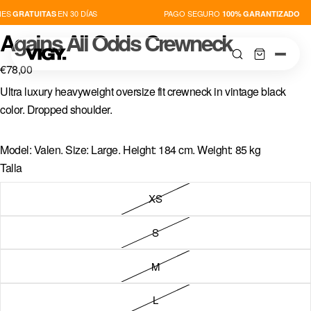
ES
EN 30 DÍAS
PAGO SEGURO
GRATUITAS
100% GARANTIZADO
Agains All Odds Crewneck
€78,00
Ultra luxury heavyweight oversize fit crewneck in vintage black
color.
Dropped shoulder.
TIENDA
Model: Valen. Size: Large. Height: 184 cm. Weight: 85 kg
Talla
NOVEDADES
XS
PLAYERS
S
THIS IS VIGY
M
L