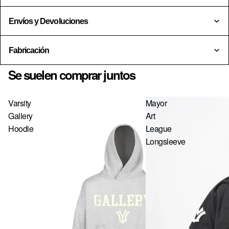
US · $ — ESTADOS UNIDOS
Envíos y Devoluciones
EE · € — ESTONIA
FI · € — FINLANDIA
Fabricación
FR · € — FRANCIA
Se suelen comprar juntos
GR · € — GRECIA
Varsity
Mayor
HU · FT — HUNGRÍA
Gallery
Art
IE · € — IRLANDA
Hoodie
League
Longsleeve
IT · € — ITALIA
LV · € — LETONIA
LT · € — LITUANIA
LU · € — LUXEMBURGO
MC · € — MÓNACO