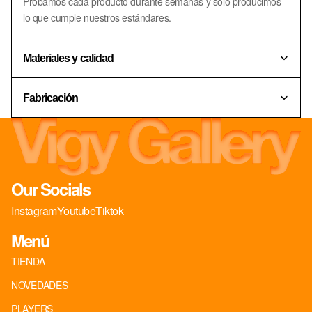
Probamos cada producto durante semanas y solo producimos
lo que cumple nuestros estándares.
Materiales y calidad
Fabricación
Our Socials
Instagram
Youtube
Tiktok
Menú
TIENDA
NOVEDADES
PLAYERS