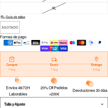
XL
Sign in
Guía de tallas
COUNTRY & CURRENCY
AGOTADO
DE · € — ALEMANIA
Formas de pago
AT · € — AUSTRIA
BE · € — BÉLGICA
BG · € — BULGARIA
CZ · KČ — CHEQUIA
Compra
Envío
Entrega
7 Aug
7 Aug
9 Aug
HR · € — CROACIA
DK · KR. — DINAMARCA
20% Off Pedidos
Envíos 48/72H
SK · € — ESLOVAQUIA
Devoluciones 30 días
+200€
Laborables
SI · € — ESLOVENIA
Talla y Ajuste
ES · € — ESPAÑA