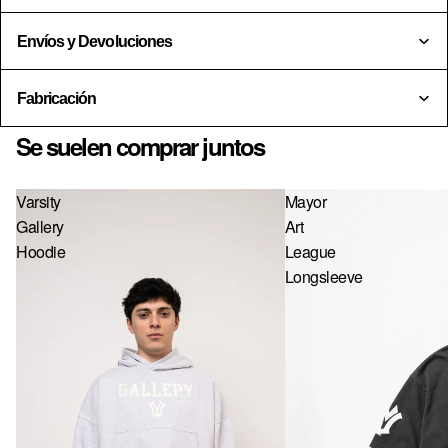
US · $ — ESTADOS UNIDOS
Envíos y Devoluciones
EE · € — ESTONIA
FI · € — FINLANDIA
Fabricación
FR · € — FRANCIA
Se suelen comprar juntos
GR · € — GRECIA
Varsity
Mayor
HU · FT — HUNGRÍA
Gallery
Art
IE · € — IRLANDA
Hoodie
League
Longsleeve
IT · € — ITALIA
LV · € — LETONIA
LT · € — LITUANIA
LU · € — LUXEMBURGO
MC · € — MÓNACO