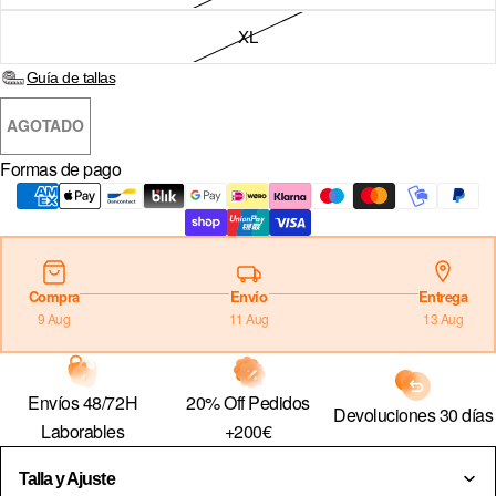
XL
Sign in
Guía de tallas
COUNTRY & CURRENCY
AGOTADO
DE · € — ALEMANIA
Formas de pago
AT · € — AUSTRIA
BE · € — BÉLGICA
BG · € — BULGARIA
CZ · KČ — CHEQUIA
Compra
Envío
Entrega
9 Aug
11 Aug
13 Aug
HR · € — CROACIA
DK · KR. — DINAMARCA
20% Off Pedidos
Envíos 48/72H
SK · € — ESLOVAQUIA
Devoluciones 30 días
+200€
Laborables
SI · € — ESLOVENIA
Talla y Ajuste
ES · € — ESPAÑA