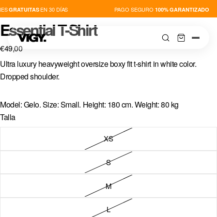
ES
EN 30 DÍAS
PAGO SEGURO
GRATUITAS
100% GARANTIZADO
Essential T-Shirt
€49,00
Ultra luxury heavyweight oversize boxy fit t-shirt in white color.
Dropped shoulder.
TIENDA
Model: Gelo. Size: Small. Height: 180 cm. Weight: 80 kg
Talla
NOVEDADES
XS
PLAYERS
S
THIS IS VIGY
M
L