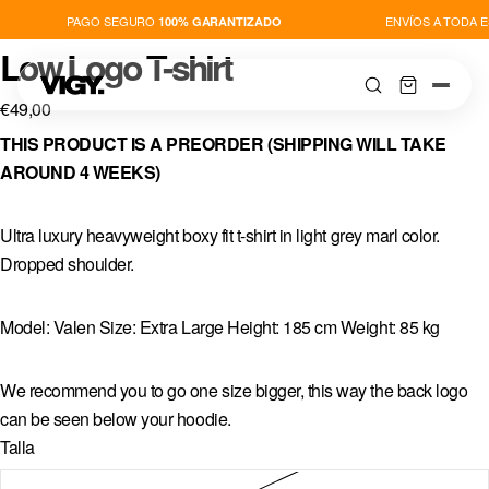
PAGO SEGURO
ENVÍOS A TODA E
100% GARANTIZADO
Low Logo T-shirt
€49,00
THIS PRODUCT IS A PREORDER (SHIPPING WILL TAKE
AROUND 4 WEEKS)
TIENDA
Ultra luxury heavyweight boxy fit t-shirt in light grey marl color.
Dropped shoulder.
NOVEDADES
Model: Valen Size: Extra Large Height: 185 cm Weight: 85 kg
PLAYERS
We recommend you to go one size bigger, this way the back logo
THIS IS VIGY
can be seen below your hoodie.
Talla