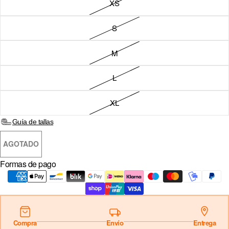
XS
Sign in
S
COUNTRY & CURRENCY
M
DE · € — ALEMANIA
AT · € — AUSTRIA
L
BE · € — BÉLGICA
XL
BG · € — BULGARIA
Guía de tallas
CZ · KČ — CHEQUIA
AGOTADO
HR · € — CROACIA
Formas de pago
DK · KR. — DINAMARCA
SK · € — ESLOVAQUIA
SI · € — ESLOVENIA
Compra
Envío
Entrega
ES · € — ESPAÑA