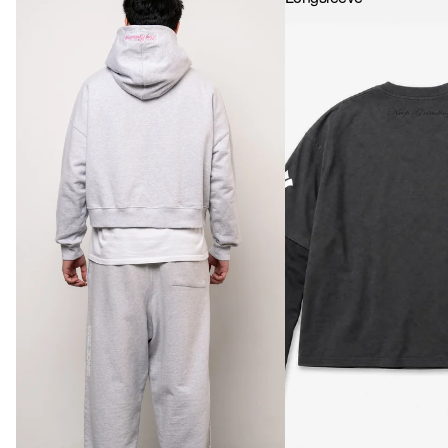
NL · € — PAÍSES BAJOS
PL · ZŁ — POLONIA
PT · € — PORTUGAL
GB · £ — REINO UNIDO
RO · LEI — RUMANÍA
SE · KR — SUECIA