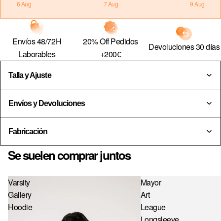
6 Aug
7 Aug
9 Aug
US · $ — ESTADOS UNIDOS
EE · € — ESTONIA
20% Off Pedidos
Envíos 48/72H
Devoluciones 30 días
FI · € — FINLANDIA
+200€
Laborables
FR · € — FRANCIA
Talla y Ajuste
GR · € — GRECIA
HU · FT — HUNGRÍA
Envíos y Devoluciones
IE · € — IRLANDA
Fabricación
IT · € — ITALIA
Se suelen comprar juntos
LV · € — LETONIA
LT · € — LITUANIA
Varsity
Mayor
LU · € — LUXEMBURGO
Gallery
Art
Hoodie
League
MC · € — MÓNACO
Longsleeve