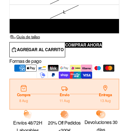
L
XL
Guía de tallas
COMPRAR AHORA
AGREGAR AL CARRITO
Formas de pago
Compra
Envío
Entrega
8 Aug
11 Aug
13 Aug
Devoluciones 30
20% Off Pedidos
Envíos 48/72H
días
+200€
Laborables