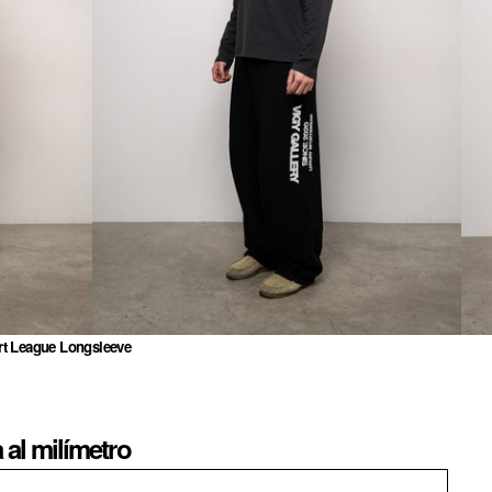
rt League Longsleeve
al milímetro