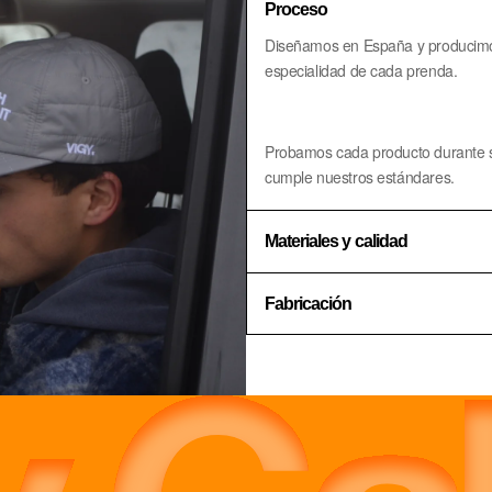
Proceso
Diseñamos en España y producimos 
especialidad de cada prenda.
Probamos cada producto durante 
cumple nuestros estándares.
Materiales y calidad
Fabricación