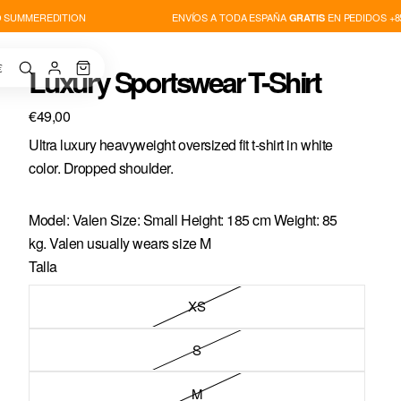
UMMEREDITION
ENVÍOS A TODA ESPAÑA
EN PEDIDOS +85€
GRATIS
€
Luxury Sportswear T-Shirt
€49,00
Ultra luxury heavyweight oversized fit t-shirt in white
color.
Dropped shoulder.
Model: Valen Size: Small Height: 185 cm Weight: 85
kg. Valen usually wears size M
Talla
XS
S
M