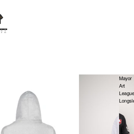
Mayor
Art
Leagu
Longsl