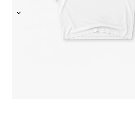
Sign in
COUNTRY & CURRENCY
DE · € — ALEMANIA
AT · € — AUSTRIA
BE · € — BÉLGICA
BG · € — BULGARIA
CZ · KČ — CHEQUIA
HR · € — CROACIA
DK · KR. — DINAMARCA
SK · € — ESLOVAQUIA
SI · € — ESLOVENIA
ES · € — ESPAÑA