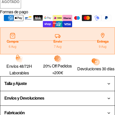
AGOTADO
NL · € — PAÍSES BAJOS
Formas de pago
PL · ZŁ — POLONIA
PT · € — PORTUGAL
GB · £ — REINO UNIDO
RO · LEI — RUMANÍA
Compra
Envío
Entrega
6 Aug
7 Aug
9 Aug
SE · KR — SUECIA
20% Off Pedidos
Envíos 48/72H
Devoluciones 30 días
+200€
Laborables
Talla y Ajuste
Envíos y Devoluciones
Fabricación