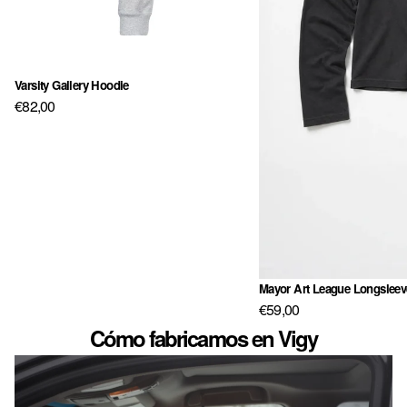
Varsity Gallery Hoodie
Agotado
€82,00
Mayor Art League Longsleev
€59,00
Cómo fabricamos en Vigy