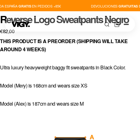
DA ESPAÑA
EN PEDIDOS +85€
DEVOLUCIONES
EN
GRATIS
GRATUITAS
Reverse Logo Sweatpants Negro
€82,00
THIS PRODUCT IS A PREORDER (SHIPPING WILL TAKE
AROUND 4 WEEKS)
TIENDA
Ultra luxury heavyweight baggy fit sweatpants in Black Color.
NOVEDADES
Model (Mery) is 168cm and wears size XS
PLAYERS
Model (Alex) is 187cm and wears size M
THIS IS VIGY