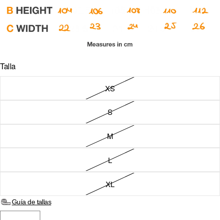
US · $ — ESTADOS UNIDOS
EE · € — ESTONIA
FI · € — FINLANDIA
Talla
FR · € — FRANCIA
GR · € — GRECIA
XS
HU · FT — HUNGRÍA
S
IE · € — IRLANDA
M
IT · € — ITALIA
LV · € — LETONIA
L
LT · € — LITUANIA
XL
LU · € — LUXEMBURGO
Guía de tallas
MC · € — MÓNACO