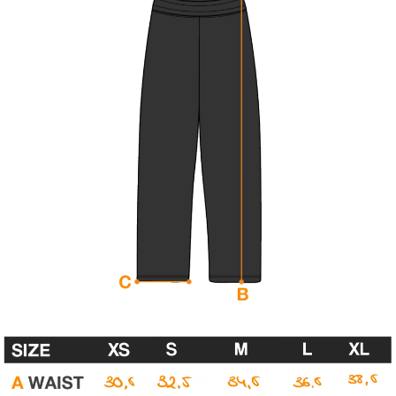
Sign in
COUNTRY & CURRENCY
DE · € — ALEMANIA
AT · € — AUSTRIA
BE · € — BÉLGICA
BG · € — BULGARIA
CZ · KČ — CHEQUIA
HR · € — CROACIA
DK · KR. — DINAMARCA
SK · € — ESLOVAQUIA
SI · € — ESLOVENIA
ES · € — ESPAÑA