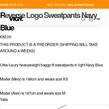
EN 30 DÍAS
PAGO SEGURO
UITAS
100% GARANTIZADO
Reverse Logo Sweatpants Navy
Blue
€82,00
THIS PRODUCT IS A PREORDER (SHIPPING WILL TAKE
TIENDA
AROUND 4 WEEKS)
NOVEDADES
Ultra luxury heavyweight baggy fit sweatpants in light Navy Blue.
PLAYERS
Model (Mery) is 168cm and wears size XS
THIS IS VIGY
Model (Alex) is 187cm and wears size M
Talla