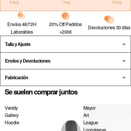
6 Aug
7 Aug
9 Aug
US · $ — ESTADOS UNIDOS
EE · € — ESTONIA
20% Off Pedidos
Envíos 48/72H
Devoluciones 30 días
FI · € — FINLANDIA
+200€
Laborables
FR · € — FRANCIA
Talla y Ajuste
GR · € — GRECIA
HU · FT — HUNGRÍA
Envíos y Devoluciones
IE · € — IRLANDA
Fabricación
IT · € — ITALIA
Se suelen comprar juntos
LV · € — LETONIA
LT · € — LITUANIA
Varsity
Mayor
LU · € — LUXEMBURGO
Gallery
Art
Hoodie
League
MC · € — MÓNACO
Longsleeve