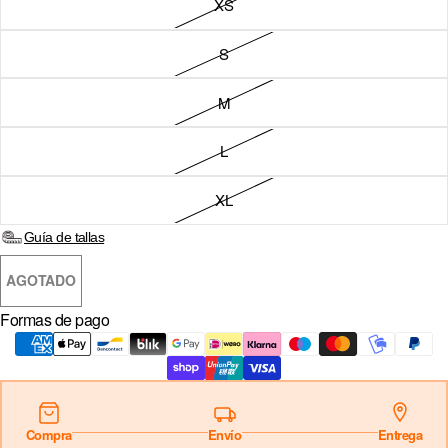
XS
Sign in
S
COUNTRY & CURRENCY
M
DE · € — ALEMANIA
L
AT · € — AUSTRIA
BE · € — BÉLGICA
XL
BG · € — BULGARIA
Guía de tallas
CZ · KČ — CHEQUIA
AGOTADO
HR · € — CROACIA
Formas de pago
DK · KR. — DINAMARCA
SK · € — ESLOVAQUIA
SI · € — ESLOVENIA
Compra
Envío
Entrega
ES · € — ESPAÑA