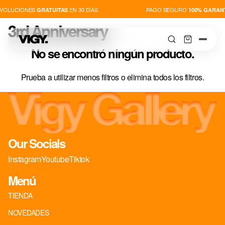
VOLUCIONES
EN 30 DÍAS
PAGO SEGURO
GRATUITAS
100% GARAN
3rd Anniversary
No se encontró ningún producto.
Prueba a utilizar menos filtros o
elimina todos los filtros
.
TIENDA
NOVEDADES
Our Socials
PLAYERS
Instagram
Youtube
Tiktok
Menú
THIS IS VIGY
TIENDA
NOVEDADES