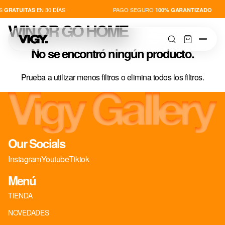
S
EN 30 DÍAS
PAGO SEGURO
GRATUITAS
100% GARANTIZADO
WIN OR GO HOME
No se encontró ningún producto.
Prueba a utilizar menos filtros o
elimina todos los filtros
.
TIENDA
NOVEDADES
Our Socials
PLAYERS
Instagram
Youtube
Tiktok
Menú
THIS IS VIGY
TIENDA
NOVEDADES